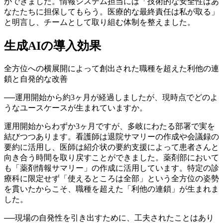
ができました。情報システム担当には「技術的な安全性はあ
なたたちに担保してもらう。医療的な最終責任は私が取る」
と明言し、チームとして取り組む体制を整えました。
生成AIの導入効果
全方位への横展開によって創出された職種を超えた利他の連
鎖と自発的な改善
──
運用開始から約3ヶ月が経過しましたが、現時点でどのよ
うなユースケースが生まれていますか。
運用開始からわずか3ヶ月ですが、多岐にわたる部署で実を
結びつつあります。看護師は退院サマリーの作成や会議録の
要約に活用し、医師は紹介状の要約支援によって患者さんと
向き合う時間を取り戻すことができました。薬剤部において
も「薬剤情報サマリー」の作成に活用しています。特定の診
療科に限定せず「使えるところは全部」という全方位の姿勢
を貫いたからこそ、職種を超えた「利他の連鎖」が生まれま
した。
──
現場の自発性を引き出すために、工夫されたことはあり