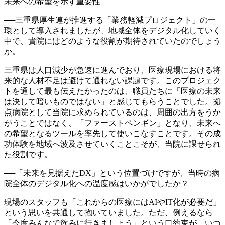
未来への希望を示す重要性
──
三重県厚生連が推進する「業務軽減プロジェクト」の一
環として導入されましたが、地域全体をデジタル化していく
中で、貴院にはどのような役割が期待されていたのでしょう
か。
三重県は人口減少が急速に進んでおり、医療現場における将
来的な人材不足は避けて通れない課題です。このプロジェク
トを通して最も伝えたかったのは、職員たちに「医療の未来
は決して暗いものではない」と感じてもらうことでした。拠
点病院として当院に求められているのは、周囲の出方をうか
がうことではなく、「ファーストペンギン」となり、未来へ
の希望となるツールを率先して使いこなすことです。その成
功体験を地域へ波及させていくことこそが、当院に課せられ
た役割です。
──
「未来を見据えたDX」という位置づけですが、当時の病
院全体のデジタル化への温度感はいかがでしたか？
現場のスタッフも「これからの医療にはAIやIT化が必要だ」
という思いを共通して抱いていました。ただ、例えるなら
「今度みんなで飲みに行きましょう」という口約束が、いつ