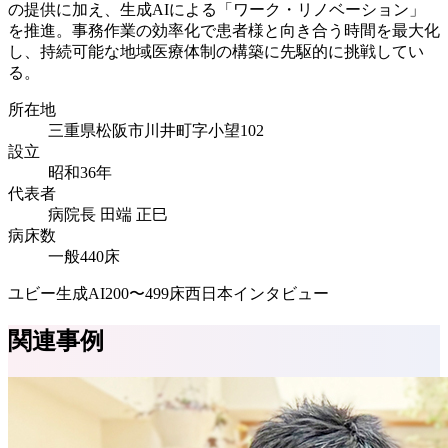
の提供に加え、生成AIによる「ワーク・リノベーション」
を推進。事務作業の効率化で患者様と向き合う時間を最大化
し、持続可能な地域医療体制の構築に先駆的に挑戦してい
る。
所在地
三重県松阪市川井町字小望102
設立
昭和36年
代表者
病院長 田端 正巳
病床数
一般440床
ユビー生成AI
200〜499床
西日本
インタビュー
関連事例