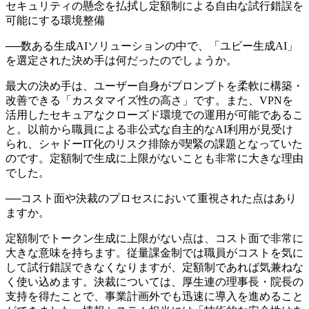
セキュリティの懸念を払拭し定額制による自由な試行錯誤を
可能にする環境整備
──
数ある生成AIソリューションの中で、「ユビー生成AI」
を選定された決め手は何だったのでしょうか。
最大の決め手は、ユーザー自身がプロンプトを柔軟に構築・
改善できる「カスタマイズ性の高さ」です。また、VPNを
活用したセキュアなクローズド環境での運用が可能であるこ
と。以前から職員による非公式な自主的なAI利用が見受け
られ、シャドーIT化のリスク排除が喫緊の課題となっていた
のです。定額制で生成に上限がないことも非常に大きな理由
でした。
──
コスト面や決裁のプロセスにおいて重視された点はあり
ますか。
定額制でトークン生成に上限がない点は、コスト面で非常に
大きな意味を持ちます。従量課金制では職員がコストを気に
して試行錯誤できなくなりますが、定額制であれば気兼ねな
く使い込めます。決裁については、厚生連の理事長・院長の
支持を得たことで、事業計画外でも迅速に導入を進めること