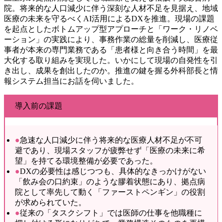
院。将来的な人口減少に伴う深刻な人材不足を見据え、地域
医療の未来を守るべくAI活用によるDXを推進。現場の課題
を起点としたボトムアップ型アプローチと「ワーク・リノベ
ーション」の実践により、事務作業の総量を削減し、医療従
事者が本来の専門業務である「患者様と向き合う時間」を最
大化する取り組みを実現した。いかにして現場の自発性を引
き出し、成果を創出したのか。推進の鍵を握る外科部長と情
報システム担当にお話を伺いました。
導入前の課題
●
急速な人口減少に伴う将来的な医療人材不足が不可
避であり、現場スタッフが疲弊せず「医療の未来に希
望」を持てる環境整備が必要であった。
●
DXの必要性は感じつつも、具体的なきっかけがない
「飲み会の口約束」のような膠着状態にあり、拠点病
院として率先して動く「ファーストペンギン」の役割
が求められていた。
●
従来の「タスクシフト」では医師の仕事を他職種に