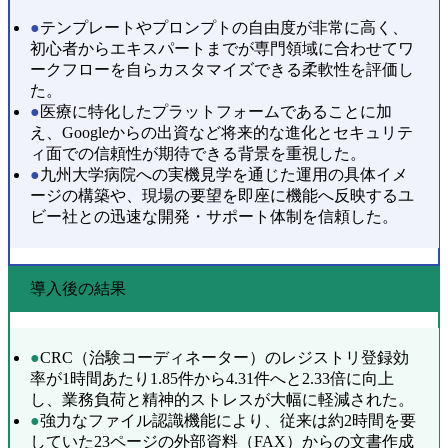
●
テンプレートやプロンプトの自由度が非常に高く、
初心者からエキスパートまでが専門領域に合わせてワ
ークフローを自らカスタマイズできる柔軟性を評価し
た。
●
医療に特化したプラットフォームであることに加
え、Googleからの出資など将来的な進化とセキュリテ
ィ面での信頼性が期待できる背景を重視した。
●
九州大学病院への実機見学を通じた運用の具体イメ
ージの構築や、現場の要望を即座に機能へ反映するユ
ビー社との迅速な開発・サポート体制を信頼した。
導入後の結果
●
CRC（治験コーディネーター）のレジストリ登録効
率が1時間あたり1.85件から4.31件へと2.33倍に向上
し、業務負荷と精神的ストレスが大幅に軽減された。
●
強力なファイル認識機能により、従来は約2時間を要
していた23ページの外部資料（FAX）からの文書作成