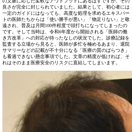
の文脈に応じた柔軟なアウトプットにあるはずですが、その
良さが完全に封じられていました。結果として、初心者には
一定のガイドにはなっても、高度な処理を求めるエキスパー
トの医師たちからは「使い勝手が悪い」「物足りない」と敬
遠され、普及は月間100件程度で頭打ちになってしまったの
です。そして当時は、令和6年度から開始される「医師の働
き方改革」への対応が待ったなしの状況でした。診療記録を
監査する立場から見ると、医師が多忙を極めるあまり、退院
サマリーなどの記載が不十分になる「医療の質のばらつき」
も看過できない懸念事項でした。文章の精度が低ければ、そ
れはそのまま医療安全のリスクに直結してしまいます。