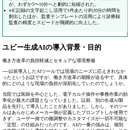
が、わずか5〜10分へと劇的に短縮された。
●
IC記録の文字起こし活用で1件あたり約20分の時間を
創出したほか、監査テンプレートの活用により診療録
監査の精度とスピードが飛躍的に向上した。
ユビー生成AIの導入背景・目的
働き方改革の負担軽減とセキュアな環境整備
──
以前導入したAIツールでは現場のニーズに応えきれなか
ったというお話ですが、働き方改革の期限が迫る中で、具体
的にどのような現場の負担が深刻化していたのでしょうか。
当院では医師を中心とした、電子カルテ操作や事務作業の効
率化が最大の課題となっていました。以前、別の生成AI製
品を先行して導入したことがありました。しかし、そのツー
ルはあらかじめメーカー側が定義したプロンプトしか使用で
きず、ユーザー側での微調整やカスタマイズが一切不可能な
「定型」の仕組みだったのです。AIの一番の強みは、個別