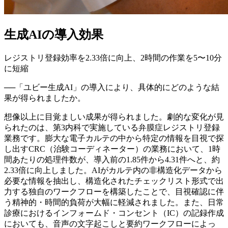
生成AIの導入効果
レジストリ登録効率を2.33倍に向上、2時間の作業を5〜10分
に短縮
──
「ユビー生成AI」の導入により、具体的にどのような結
果が得られましたか。
想像以上に目覚ましい成果が得られました。劇的な変化が見
られたのは、第3内科で実施している弁膜症レジストリ登録
業務です。膨大な電子カルテの中から特定の情報を目視で探
し出すCRC（治験コーディネーター）の業務において、1時
間あたりの処理件数が、導入前の1.85件から4.31件へと、約
2.33倍に向上しました。AIがカルテ内の非構造化データから
必要な情報を抽出し、構造化されたチェックリスト形式で出
力する独自のワークフローを構築したことで、目視確認に伴
う精神的・時間的負荷が大幅に軽減されました。また、日常
診療におけるインフォームド・コンセント（IC）の記録作成
においても、音声の文字起こしと要約ワークフローによっ