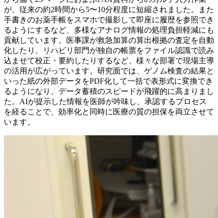
が、従来の約2時間から5〜10分程度に短縮されました。また
手書きのお薬手帳をスマホで撮影して即座に履歴を参照でき
るようにするなど、多様なアナログ情報の処理負担軽減にも
貢献しています。医事課が救急加算の算出根拠の査定を自動
化したり、リハビリ部門が独自の帳票をファイル認識で読み
込ませて校正・要約したりするなど、様々な部署で現場主導
の活用が広がっています。研究面では、ゲノム検査の結果と
いった紙の外部データをPDF化して一括で表形式に変換でき
るようになり、データ蓄積のスピードが飛躍的に高まりまし
た。AIが提示した情報を医師が吟味し、承認するプロセス
を経ることで、効率化と同時に医療の質の担保を両立させて
います。