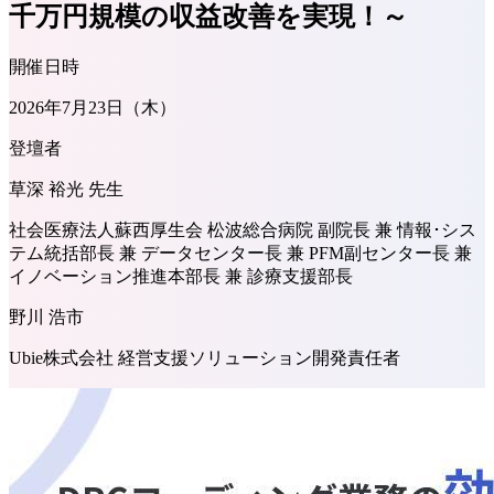
千万円規模の収益改善を実現！～
開催日時
2026年7月23日（木）
登壇者
草深 裕光 先生
社会医療法人蘇西厚生会 松波総合病院 副院長 兼 情報･シス
テム統括部長 兼 データセンター長 兼 PFM副センター長 兼
イノベーション推進本部長 兼 診療支援部長
野川 浩市
Ubie株式会社 経営支援ソリューション開発責任者