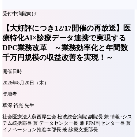
受付中
病院向け
【大好評につき12/17開催の再放送】医
療特化AI×診療データ連携で実現する
DPC業務改革 ～業務効率化と年間数
千万円規模の収益改善を実現！～
開催日時
2026年8月20日（木）
登壇者
草深 裕光 先生
社会医療法人蘇西厚生会 松波総合病院 副院長 兼 情報･シス
テム統括部長 兼 データセンター長 兼 PFM副センター長 兼
イノベーション推進本部長 兼 診療支援部長