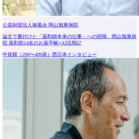
公益財団法人操風会 岡山旭東病院
論文で裏付けた「薬剤師本来の仕事」への回帰。岡山旭東病
院 薬剤部14名のお薬手帳×AI活用記
中規模（200〜499床）
西日本
インタビュー