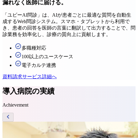
漏れなく医師に届ける。
「ユビーAI問診」は、AIが患者ごとに最適な質問を自動生
成するWeb問診システム。スマホ・タブレットから利用で
き、患者の回答を医師の言葉に翻訳して出力することで、問
診業務を効率化し、診療の質向上に貢献します。
多職種対応
100以上のユースケース
電子カルテ連携
資料請求
サービス詳細へ
導入病院の実績
Achievement