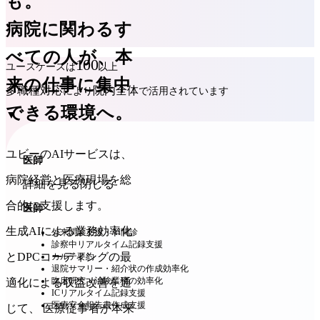
も。
病院に関わるす
べての人が、本
100
ユースケースは
以上
来の仕事に集中
多職種対応
院内全体
により
で活用されています
できる環境へ。
▼
ユビーのAIサービスは、
医師
病院経営と医療現場を総
詳細を見る
閉じる
合的に支援します。
医師
生成AIによる業務効率化
外来問診支援・AI問診
診察中リアルタイム記録支援
とDPCコーディングの最
カルテ要約
退院サマリー・紹介状の作成効率化
臨床研究・治験業務の効率化
適化による収益改善を通
ICリアルタイム記録支援
医療安全報告書作成支援
じて、 医療従事者が本来