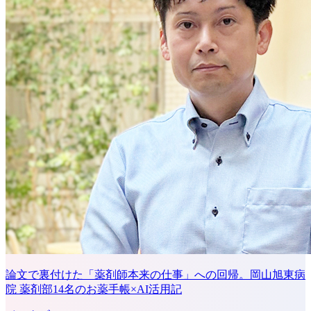
論文で裏付けた「薬剤師本来の仕事」への回帰。岡山旭東病
院 薬剤部14名のお薬手帳×AI活用記